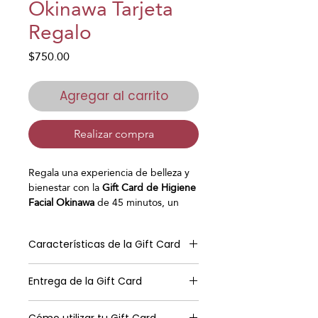
Okinawa Tarjeta
Regalo
Precio
$750.00
Agregar al carrito
Realizar compra
Regala una experiencia de belleza y
bienestar con la
Gift Card de Higiene
Facial Okinawa
de 45 minutos, un
exclusivo tratamiento facial inspirado
en la tradición japonesa.
Características de la Gift Card
Este ritual combina una
limpieza facial
profunda
, exfoliación enzimática,
Recibirás tu Gift Card Digital en un
masaje facial revitalizante, mascarilla
Entrega de la Gift Card
elegante formato PDF
personalizada e hidratación para
personalizado, listo para regalar o
eliminar impurezas
, mejorar la textura
Recibirás tu Gift Card Digital por
enviar directamente a quien tú
Cómo utilizar tu Gift Card