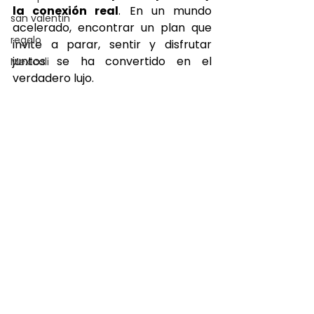
la conexión real
. En un mundo 
san valentin
acelerado, encontrar un plan que 
regalo
invite a parar, sentir y disfrutar 
juntos se ha convertido en el 
Mexicali
verdadero lujo.