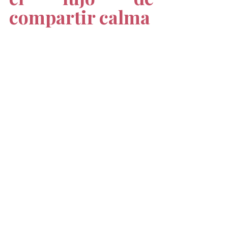
compartir calma
En San Valentín, a veces el gesto 
más romántico no es hacer más, 
sino 
parar juntos
.
Regalar o compartir un 
spa capilar 
en 
Mexicali 
es elegir cuidado, 
conexión y presencia. Una 
experiencia que se siente, se 
recuerda y se comparte.
RESERVA AHORA A WHATSAPP
Japanese head spa
Spa Capilar
Hair Spa
regalo
san valentin
head spa