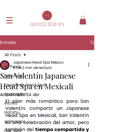
Entrada
All Posts
Japanese Head Spa México
All Posts
5 feb
2 min de lectura
San Valentín Japanese
head spa
Head Spa en Mexicali
Japanese Head Spa
spa capilar
Actualizado:
24 abr
El plan más romántico para San 
estrés
Valentín: compartir un Japanese 
Hanshu
Head Spa 
en Mexicali, 
San Valentín 
embarazo
es una celebración del amor, pero 
también del 
tiempo compartido y 
Hair Spa