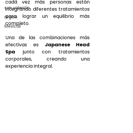
cada vez más personas están 
san valentin
integrando diferentes tratamientos 
para lograr un equilibrio más 
regalo
completo.
Mexicali
Una de las combinaciones más 
efectivas es 
Japanese Head 
Spa
 junto con tratamientos 
corporales, creando una 
experiencia integral.