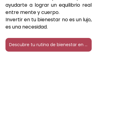
ayudarte a lograr un equilibrio real 
entre mente y cuerpo.
Invertir en tu bienestar no es un lujo, 
es una necesidad.
Descubre tu rutina de bienestar en Mexicali
Japanese head spa
Spa Capilar
head spa
Hair Spa
Mexicali
head spa
Japanese Head Spa
spa capilar