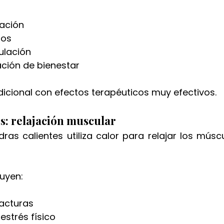
mación
los
culación
ción de bienestar
dicional con efectos terapéuticos muy efectivos.
es: relajación muscular
ras calientes utiliza calor para relajar los músc
luyen:
racturas
estrés físico