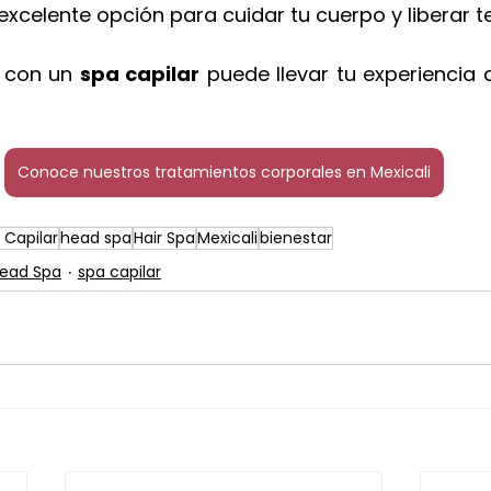
excelente opción para cuidar tu cuerpo y liberar t
 con un 
spa capilar
 puede llevar tu experiencia 
Conoce nuestros tratamientos corporales en Mexicali
 Capilar
head spa
Hair Spa
Mexicali
bienestar
ead Spa
spa capilar