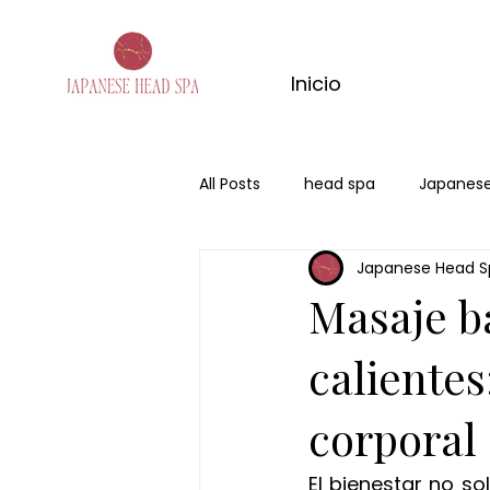
Inicio
All Posts
head spa
Japanese
Japanese Head S
san valentin
regalo
Me
Masaje ba
calientes
corporal
El bienestar no so