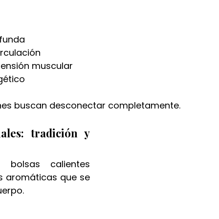
ofunda
irculación
 tensión muscular
gético
enes buscan desconectar completamente.
les: tradición y 
bolsas calientes 
s aromáticas que se 
uerpo.