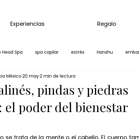
Experiencias
Regalo
 Head Spa
spa capilar
estrés
Hanshu
emba
pa México
20 may
2 min de lectura
xicali
linés, pindas y piedras
: el poder del bienestar
lo se trata de la mente o el cabello. El cuerpo ta