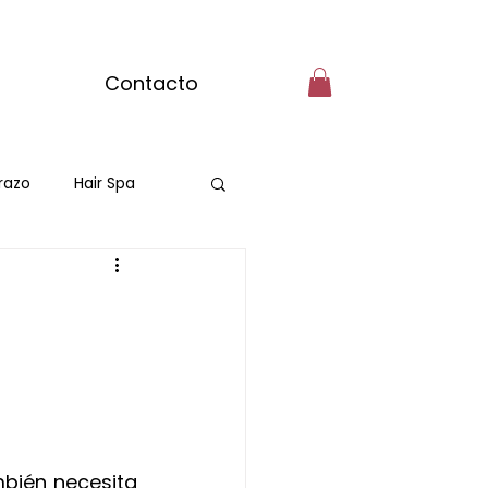
Contacto
razo
Hair Spa
mbién necesita 