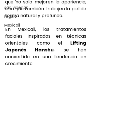
que no solo mejoren la apariencia, 
san valentin
sino que también trabajen la piel de 
forma natural y profunda.
regalo
Mexicali
En Mexicali, los tratamientos 
faciales inspirados en técnicas 
orientales, como el 
Lifting 
Japonés Hanshu
, se han 
convertido en una tendencia en 
crecimiento.