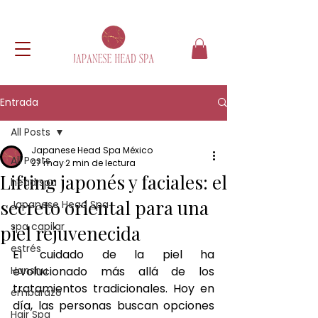
Entrada
All Posts
Japanese Head Spa México
All Posts
27 may
2 min de lectura
Lifting japonés y faciales: el
head spa
secreto oriental para una
Japanese Head Spa
spa capilar
piel rejuvenecida
estrés
El cuidado de la piel ha 
Hanshu
evolucionado más allá de los 
tratamientos tradicionales. Hoy en 
embarazo
día, las personas buscan opciones 
Hair Spa