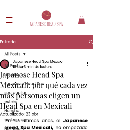
Entrada
All Posts
Japanese Head Spa México
All Posts
18 abr
3 min de lectura
Japanese Head Spa
head spa
Mexicali: por qué cada vez
Japanese Head Spa
spa capilar
más personas eligen un
estrés
Head Spa en Mexicali
Hanshu
Actualizado:
23 abr
embarazo
En los últimos años, el 
Japanese 
Head Spa Mexicali,
 ha empezado 
Hair Spa