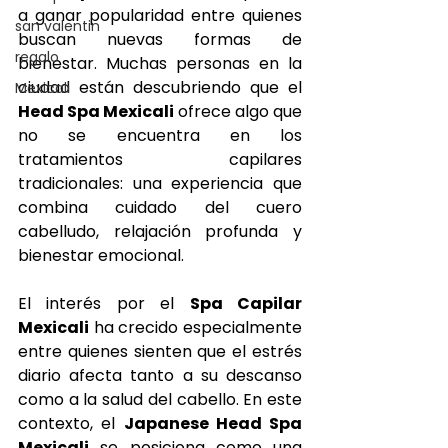
a ganar popularidad entre quienes 
san valentin
buscan nuevas formas de 
regalo
bienestar. Muchas personas en la 
ciudad están descubriendo que el 
Mexicali
Head Spa Mexicali
 ofrece algo que 
no se encuentra en los 
tratamientos capilares 
tradicionales: una experiencia que 
combina cuidado del cuero 
cabelludo, relajación profunda y 
bienestar emocional.
El interés por el 
Spa Capilar 
Mexicali
 ha crecido especialmente 
entre quienes sienten que el estrés 
diario afecta tanto a su descanso 
como a la salud del cabello. En este 
contexto, el 
Japanese Head Spa 
Mexicali
 se posiciona como una 