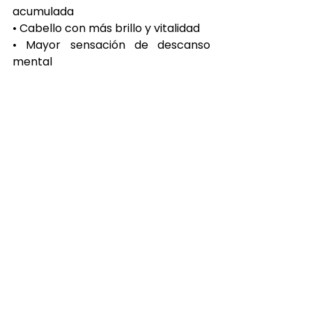
acumulada
• Cabello con más brillo y vitalidad
• Mayor sensación de descanso 
mental
Por esta razón, muchas personas 
que prueban el 
Japanese Head 
Spa Mexicali
 deciden repetir la 
experiencia.
El futuro del spa capilar 
en Mexicali
Todo indica que el 
Japanese Head 
Spa Mexicali
 seguirá creciendo en 
la ciudad. A medida que más 
personas descubren el valor del 
cuidado capilar consciente, el 
Head 
Spa Mexicali
 se posiciona como 