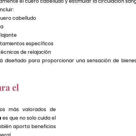
amente el cuero cabelludo y estimular la circulación san
ncluir:
cuero cabelludo
da
lajante
atamientos específicos
écnicas de relajación
á diseñado para proporcionar una sensación de bienesta
ra el 
Uno de los aspectos más valorados de 
a
 es que no solo cuida el 
mbién aporta beneficios 
eral.