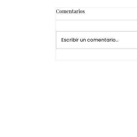
Comentarios
Escribir un comentario...
El autocuidado ya no es un
lujo: por qué dedicarte
tiempo mejora tu bienestar
HORARIO
Lunes a Viernes de 10:00 - 20:00
Sábados de 10:00 - 16:00
Experiencias