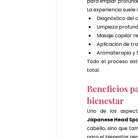
para limpiar profund
La experiencia suele i
Diagnóstico del 
Limpieza profun
Masaje capilar re
Aplicación de tr
Aromaterapia y t
Todo el proceso est
total.
Beneficios pa
bienestar
Japanese Head Sp
cabello, sino que ta
para el bienestar gen