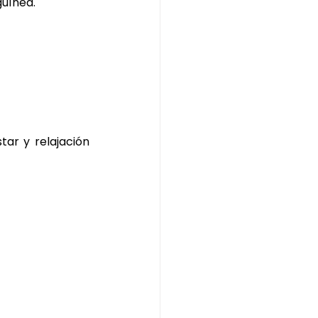
guínea.
r y relajación 