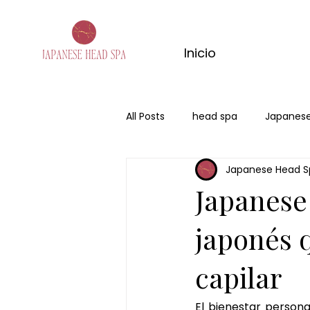
Inicio
All Posts
head spa
Japanese
Japanese Head S
san valentin
regalo
Me
Japanese 
japonés 
capilar
El bienestar person