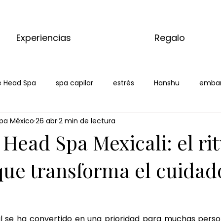
Experiencias
Regalo
 Head Spa
spa capilar
estrés
Hanshu
emba
pa México
26 abr
2 min de lectura
xicali
Head Spa Mexicali: el rit
que transforma el cuidad
al se ha convertido en una prioridad para muchas perso