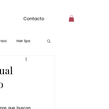
Contacto
razo
Hair Spa
ual
o
nas que buscan 