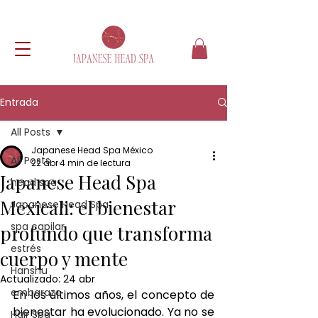
Entrada
All Posts
Japanese Head Spa México
All Posts
22 abr
4 min de lectura
Japanese Head Spa
head spa
Mexicali: el bienestar
Japanese Head Spa
spa capilar
profundo que transforma
estrés
cuerpo y mente
Hanshu
Actualizado:
24 abr
embarazo
En los últimos años, el concepto de 
bienestar ha evolucionado. Ya no se 
Hair Spa