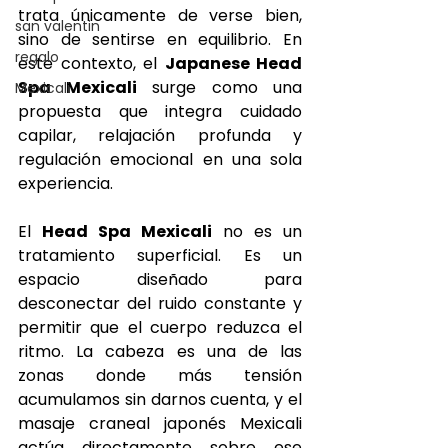
trata únicamente de verse bien, 
san valentin
sino de sentirse en equilibrio. En 
regalo
este contexto, el 
Japanese Head 
Spa Mexicali
 surge como una 
Mexicali
propuesta que integra cuidado 
capilar, relajación profunda y 
regulación emocional en una sola 
experiencia.
El 
Head Spa Mexicali
 no es un 
tratamiento superficial. Es un 
espacio diseñado para 
desconectar del ruido constante y 
permitir que el cuerpo reduzca el 
ritmo. La cabeza es una de las 
zonas donde más tensión 
acumulamos sin darnos cuenta, y el 
masaje craneal japonés Mexicali 
actúa directamente sobre ese 