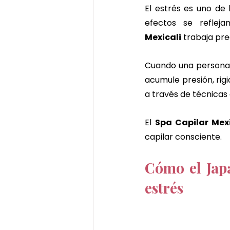
El estrés es uno de
efectos se reflej
Mexicali
 trabaja pr
Cuando una persona v
acumule presión, rigid
a través de técnicas
El 
Spa Capilar Mexi
capilar consciente.
Cómo el Japa
estrés