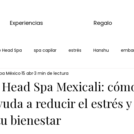
Experiencias
Regalo
 Head Spa
spa capilar
estrés
Hanshu
emba
pa México
15 abr
3 min de lectura
xicali
 Head Spa Mexicali: cómo
yuda a reducir el estrés y
tu bienestar