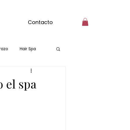
Contacto
razo
Hair Spa
 el spa