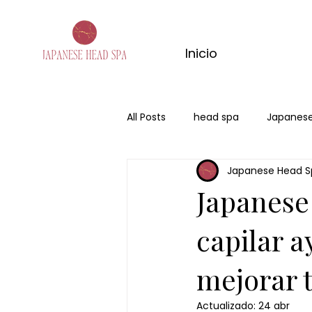
Inicio
All Posts
head spa
Japanese
Japanese Head S
san valentin
regalo
Me
Japanese
capilar a
mejorar 
Actualizado:
24 abr