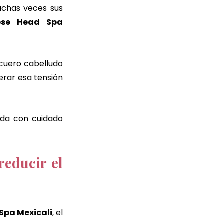
uchas veces sus 
se Head Spa 
cuero cabelludo 
erar esa tensión 
da con cuidado 
educir el 
Spa Mexicali
, el 