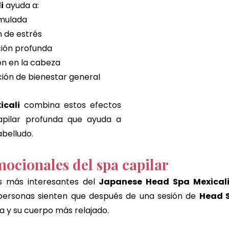
i
 ayuda a:
umulada
n de estrés
ción profunda
ión en la cabeza
ión de bienestar general
icali
 combina estos efectos 
apilar profunda que ayuda a 
abelludo.
mocionales del spa capilar
s más interesantes del 
Japanese Head Spa Mexical
ersonas sienten que después de una sesión de 
Head S
 y su cuerpo más relajado.