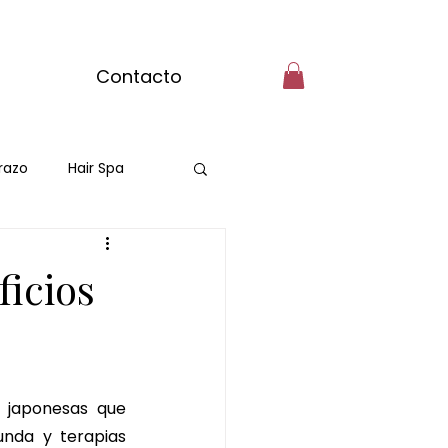
Contacto
razo
Hair Spa
ficios
 japonesas que 
nda y terapias 