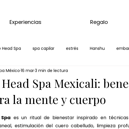
Experiencias
Regalo
 Head Spa
spa capilar
estrés
Hanshu
emba
pa México
16 mar
3 min de lectura
xicali
 Head Spa Mexicali: bene
ra la mente y cuerpo
 Spa
 es un ritual de bienestar inspirado en técnicas
eal, estimulación del cuero cabelludo, limpieza profu