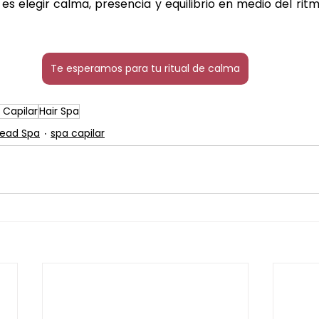
 es elegir calma, presencia y equilibrio en medio del rit
Te esperamos para tu ritual de calma
 Capilar
Hair Spa
ead Spa
spa capilar