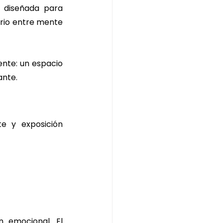
 diseñada para 
brio entre mente 
nte: un espacio 
ante.
e y exposición 
El cuerpo habla a través del cansancio, la irritabilidad y la desconexión emocional. El 