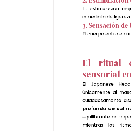
2. Estimulación
La estimulación mej
inmediata de ligereza
3. Sensación de 
El cuerpo entra en un
El ritual 
sensorial c
El Japanese Hea
únicamente al masaj
cuidadosamente di
profundo de calma
equilibrante acompaña
mientras los ritm