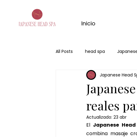
Inicio
All Posts
head spa
Japanese
Japanese Head S
san valentin
regalo
Me
Japanese
reales pa
Actualizado:
23 abr
El 
Japanese Head
combina masaje cran