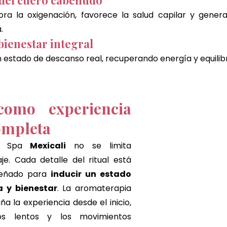
 del cuero cabelludo
ora la oxigenación, favorece la salud capilar y genera
.
bienestar integral
 estado de descanso real, recuperando energía y equilibri
como experiencia 
ompleta
d Spa 
Mexicali
 no se limita 
e. Cada detalle del ritual está 
señado para
 inducir un estado 
 y bienestar
. La aromaterapia 
 la experiencia desde el inicio, 
os lentos y los movimientos 