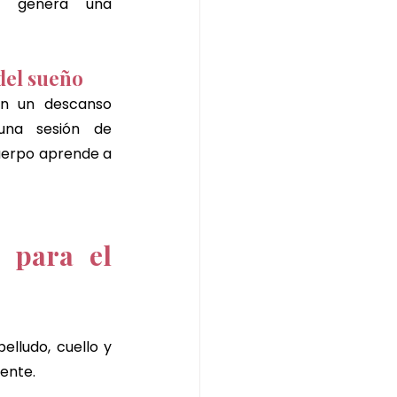
e genera una 
 del sueño
n un descanso 
na sesión de 
uerpo aprende a 
 para el 
lludo, cuello y 
iente.