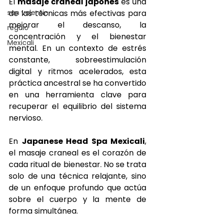
El 
masaje craneal japonés
 es una 
san valentin
de las técnicas más efectivas para 
mejorar el descanso, la 
regalo
concentración y el bienestar 
Mexicali
mental. En un contexto de estrés 
constante, sobreestimulación 
digital y ritmos acelerados, esta 
práctica ancestral se ha convertido 
en una herramienta clave para 
recuperar el equilibrio del sistema 
nervioso.
En 
Japanese Head Spa Mexicali
, 
el masaje craneal es el corazón de 
cada ritual de bienestar. No se trata 
solo de una técnica relajante, sino 
de un enfoque profundo que actúa 
sobre el cuerpo y la mente de 
forma simultánea.