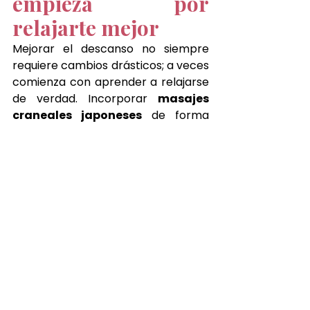
empieza por 
relajarte mejor
Mejorar el descanso no siempre 
requiere cambios drásticos; a veces 
comienza con aprender a relajarse 
de verdad. Incorporar 
masajes 
craneales japoneses
 de forma 
regular es una herramienta 
poderosa para quienes buscan 
dormir mejor, concentrarse más y 
vivir con mayor equilibrio.
En 
Japanese Head Spa Mexicali
, 
cada ritual es una invitación a 
pausar, respirar y reconectar con 
el bienestar natural del cuerpo. 
Puedes disfrutar esta experiencia y 
empezar a transformar tu 