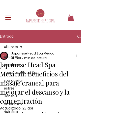
Entrada
All Posts
Japanese Head Spa México
All Posts
31 mar
2 min de lectura
Japanese Head Spa
head spa
Mexicali: Beneficios del
Japanese Head Spa
spa capilar
masaje craneal para
estrés
mejorar el descanso y la
Hanshu
concentración
embarazo
Actualizado:
23 abr
Hair Spa