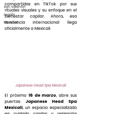
compartidas en TikTok por sus 
san valentin
rituales visuales y su enfoque en el 
regalo
bienestar capilar. Ahora, esa 
tendencia internacional llega 
Mexicali
oficialmente a Mexicali.
Japanese Head Spa Mexicali
El próximo 
16 de marzo
, abre sus 
puertas 
Japanese Head Spa 
Mexicali
, un espacio especializado 
en cuidado capilar y relajación 