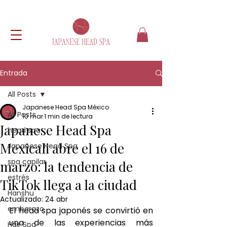
Entrada
All Posts
Japanese Head Spa México
All Posts
10 mar
1 min de lectura
Japanese Head Spa
head spa
Mexicali abre el 16 de
Japanese Head Spa
spa capilar
marzo: la tendencia de
estrés
TikTok llega a la ciudad
Hanshu
Actualizado:
24 abr
embarazo
El head spa japonés se convirtió en 
una de las experiencias más 
Hair Spa